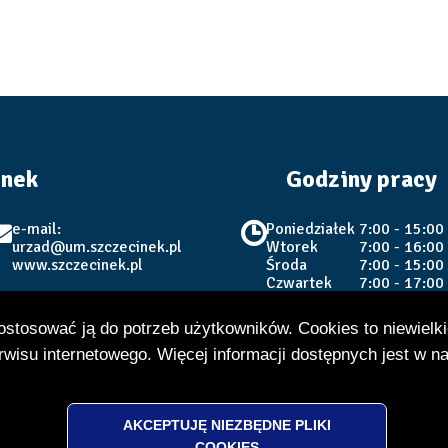
inek
Godziny pracy
e-mail:
Poniedziałek
7:00 - 15:00
urzad@um.szczecinek.pl
Wtorek
7:00 - 16:00
www.szczecinek.pl
Środa
7:00 - 15:00
Czwartek
7:00 - 17:00
Piątek
7:00 - 15:00
dostosować ją do potrzeb użytkowników. Cookies to niewielki
USC i SO
wisu internetowego. Więcej informacji dostępnych jest w n
Poniedziałek - Środa
7:00 
Czwartek
7:00 
Piątek
7:00 
AKCEPTUJĘ NIEZBĘDNE PLIKI
COOKIES