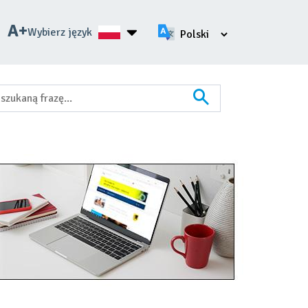
Wybierz język
mniejsz
Zwiększ
ozmiar
rozmiar
zcionki
czcionki