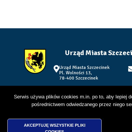
Urząd Miasta Szczec
Urząd Miasta Szczecinek
Pl. Wolności 13,
78-400 Szczecinek
tel. +48 94 371 41 58
Serwis używa plików cookies m.in. po to, aby lepiej 
fax: +48 94 374 02 54
pośrednictwem odwiedzanego przez niego ser
WITHDRAW
AKCEPTUJĘ WSZYSTKIE PLIKI
CONSENT
COOKIES