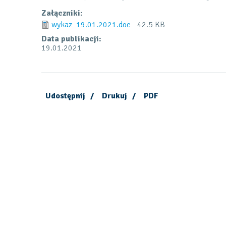
Załączniki:
wykaz_19.01.2021.doc
42.5 KB
Data publikacji:
19.01.2021
:
Otworzy
Udostępnij
Drukuj
PDF
Facebook
się
w
nowej
karcie