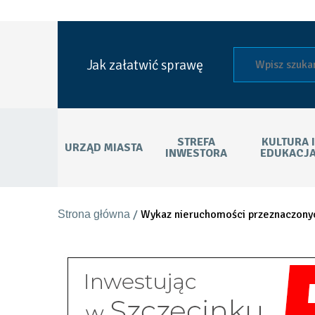
się
w
nowej
karcie
Szukaj
Jak załatwić sprawę
Główne
menu
STREFA
KULTURA I
URZĄD MIASTA
nawigacyjne
INWESTORA
EDUKACJ
-
PL
Ścieżka
Wykaz nieruchomości przeznaczony
Strona główna
nawigacyjna