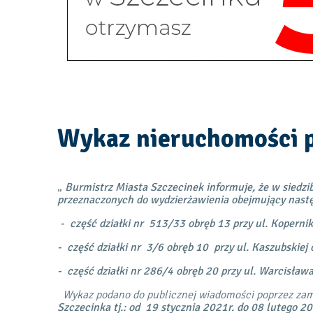
Otworzy
Otworzy
się
się
w
w
nowej
nowej
karcie
karcie
Wykaz nieruchomości 
„
Burmistrz Miasta Szczecinek informuje, że w siedz
przeznaczonych do wydzierżawienia obejmujący nastę
- część działki nr 513/33 obręb 13 przy ul. Koper
- część działki nr 3/6 obręb 10 przy ul. Kaszubski
- część działki nr 286/4 obręb 20 przy ul. Warcisł
Wykaz podano do publicznej wiadomości poprzez zam
Szczecinka tj.: od 19 stycznia 2021r. do 08 lutego 20