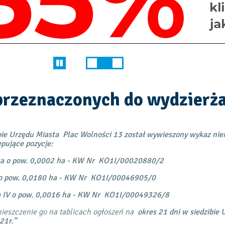
przeznaczonych do wydzierż
ibie Urzędu Miasta Plac Wolności 13 został wywieszony wykaz ni
pujące pozycje:
nika o pow. 0,0002 ha - KW Nr KO1I/00020880/2
ej o pow. 0,0180 ha - KW Nr KO1I/00046905/0
awa IV o pow. 0,0016 ha - KW Nr KO1I/00049326/8
ieszczenie go na tablicach ogłoszeń na
okres 21 dni w siedzibie 
21r.”