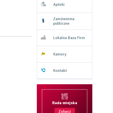
prawa
Apteki
PL
Zamówienia
publiczne
Lokalna Baza Firm
Kamery
Otworzy
się
w
nowej
Kontakt
Otworzy
karcie
się
w
nowej
karcie
Rada miejska
Zobacz