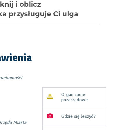
awienia
eruchomości
Menu
Organizacje
na
pozarządowe
Otworzy
się
skróty
w
-
nowej
Gdzie się leczyć?
karcie
kolumna
Urzędu Miasta