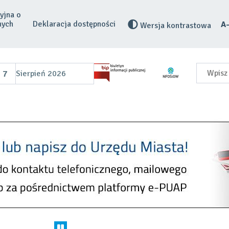
yjna o
Przełącz
nych
Deklaracja dostępności
Wersja kontrastowa
na:
zy
Z
r
c
Szukaj
7
Sierpień 2026